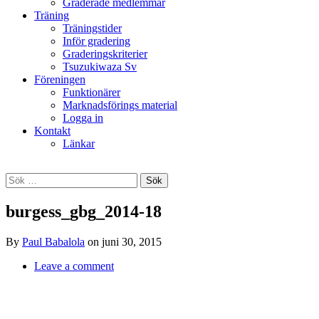
Graderade medlemmar
Träning
Träningstider
Inför gradering
Graderingskriterier
Tsuzukiwaza Sv
Föreningen
Funktionärer
Marknadsförings material
Logga in
Kontakt
Länkar
Search
Sök
efter:
burgess_gbg_2014-18
By
Paul Babalola
on
juni 30, 2015
Leave a comment