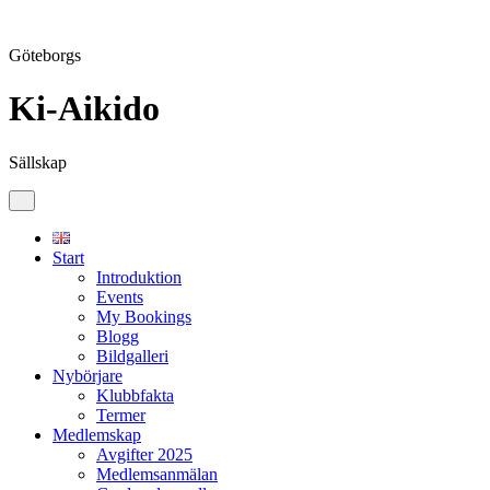
Göteborgs
Ki-Aikido
Sällskap
Skip
to
content
Start
Introduktion
Events
My Bookings
Blogg
Bildgalleri
Nybörjare
Klubbfakta
Termer
Medlemskap
Avgifter 2025
Medlemsanmälan