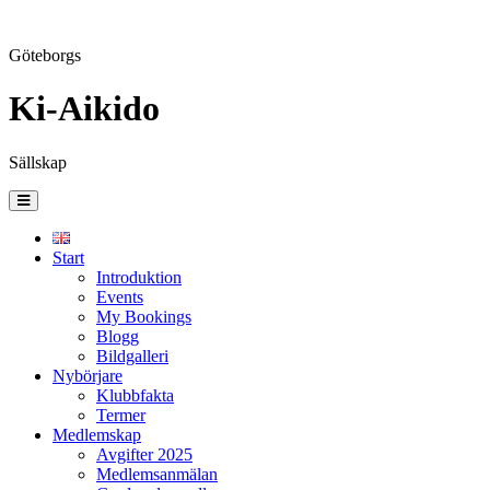
Göteborgs
Ki-Aikido
Sällskap
Skip
to
content
Start
Introduktion
Events
My Bookings
Blogg
Bildgalleri
Nybörjare
Klubbfakta
Termer
Medlemskap
Avgifter 2025
Medlemsanmälan