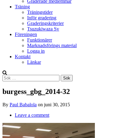
Graderade medlemmar
Träning
Träningstider
Inför gradering
Graderingskriterier
Tsuzukiwaza Sv
Föreningen
Funktionärer
Marknadsförings material
Logga in
Kontakt
Länkar
Search
Sök
efter:
burgess_gbg_2014-32
By
Paul Babalola
on
juni 30, 2015
Leave a comment