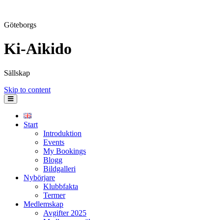
Göteborgs
Ki-Aikido
Sällskap
Skip to content
Start
Introduktion
Events
My Bookings
Blogg
Bildgalleri
Nybörjare
Klubbfakta
Termer
Medlemskap
Avgifter 2025