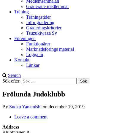
Medlemsanmälan
Graderade medlemmar
Träning
Träningstider
Inför gradering
Graderingskriterier
Tsuzukiwaza Sv
Föreningen
Funktionärer
Marknadsförings material
Logga in
Kontakt
Länkar
Search
Sök efter:
Frölunda Judoklubb
By
Sueko Yamanishi
on
december 19, 2019
Leave a comment
Address
Klubbvägen 8