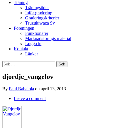
Träning
Träningstider
Inför gradering
Graderingskriterier
Tsuzukiwaza Sv
Föreningen
Funktionärer
Marknadsförings material
Logga in
Kontakt
Länkar
Search
Sök
efter:
djordje_vangelov
By
Paul Babalola
on
april 13, 2013
Leave a comment