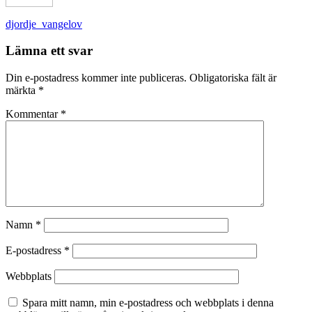
Inläggsnavigering
djordje_vangelov
Lämna ett svar
Din e-postadress kommer inte publiceras.
Obligatoriska fält är
märkta
*
Kommentar
*
Namn
*
E-postadress
*
Webbplats
Spara mitt namn, min e-postadress och webbplats i denna