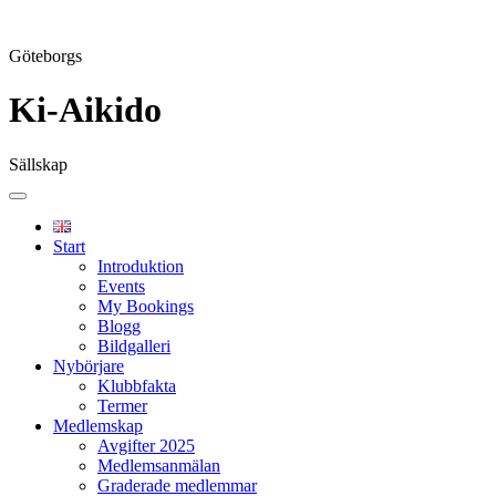
Göteborgs
Ki-Aikido
Sällskap
Skip
to
content
Start
Introduktion
Events
My Bookings
Blogg
Bildgalleri
Nybörjare
Klubbfakta
Termer
Medlemskap
Avgifter 2025
Medlemsanmälan
Graderade medlemmar