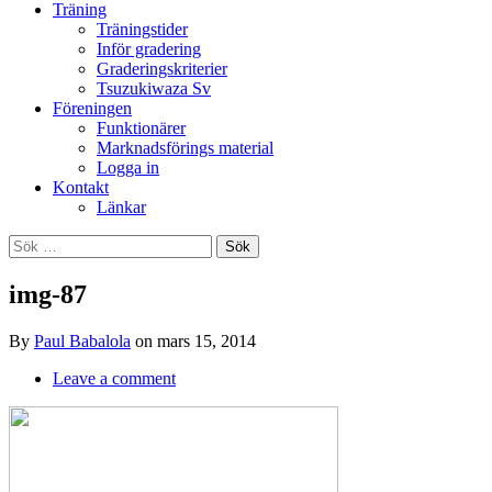
Träning
Träningstider
Inför gradering
Graderingskriterier
Tsuzukiwaza Sv
Föreningen
Funktionärer
Marknadsförings material
Logga in
Kontakt
Länkar
Search
Sök
efter:
img-87
By
Paul Babalola
on
mars 15, 2014
Leave a comment