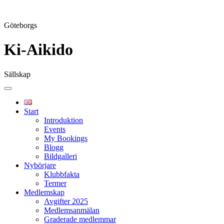
Göteborgs
Ki-Aikido
Sällskap
Skip
to
content
Start
Introduktion
Events
My Bookings
Blogg
Bildgalleri
Nybörjare
Klubbfakta
Termer
Medlemskap
Avgifter 2025
Medlemsanmälan
Graderade medlemmar