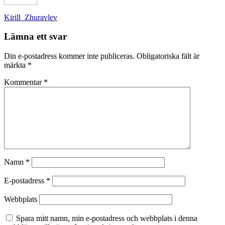
Inläggsnavigering
Kirill_Zhuravlev
Lämna ett svar
Din e-postadress kommer inte publiceras.
Obligatoriska fält är
märkta
*
Kommentar
*
Namn
*
E-postadress
*
Webbplats
Spara mitt namn, min e-postadress och webbplats i denna