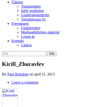
Träning
Träningstider
Inför gradering
Graderingskriterier
Tsuzukiwaza Sv
Föreningen
Funktionärer
Marknadsförings material
Logga in
Kontakt
Länkar
Search
Sök
efter:
Kirill_Zhuravlev
By
Paul Babalola
on
april 11, 2013
Leave a comment