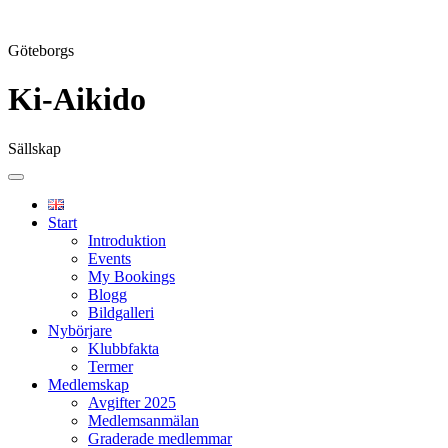
Göteborgs
Ki-Aikido
Sällskap
Skip
to
content
Start
Introduktion
Events
My Bookings
Blogg
Bildgalleri
Nybörjare
Klubbfakta
Termer
Medlemskap
Avgifter 2025
Medlemsanmälan
Graderade medlemmar