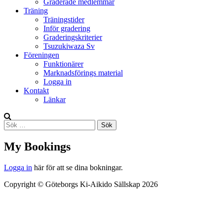
Graderade medlemmar
Träning
Träningstider
Inför gradering
Graderingskriterier
Tsuzukiwaza Sv
Föreningen
Funktionärer
Marknadsförings material
Logga in
Kontakt
Länkar
Search
Sök
efter:
My Bookings
Logga in
här för att se dina bokningar.
Copyright © Göteborgs Ki-Aikido Sällskap 2026