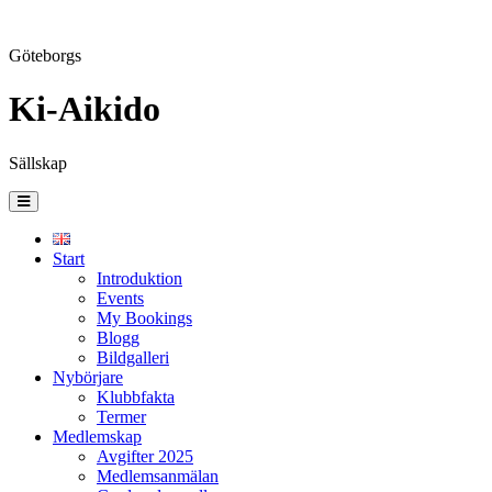
Göteborgs
Ki-Aikido
Sällskap
Skip
to
content
Start
Introduktion
Events
My Bookings
Blogg
Bildgalleri
Nybörjare
Klubbfakta
Termer
Medlemskap
Avgifter 2025
Medlemsanmälan