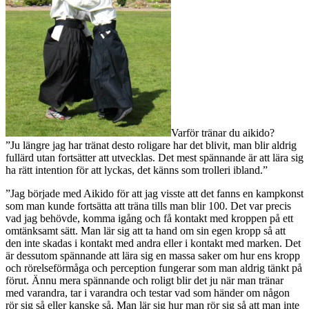
Varför tränar du aikido?
”Ju längre jag har tränat desto roligare har det blivit, man blir aldrig
fullärd utan fortsätter att utvecklas. Det mest spännande är att lära sig
ha rätt intention för att lyckas, det känns som trolleri ibland.”
”Jag började med Aikido för att jag visste att det fanns en kampkonst
som man kunde fortsätta att träna tills man blir 100. Det var precis
vad jag behövde, komma igång och få kontakt med kroppen på ett
omtänksamt sätt. Man lär sig att ta hand om sin egen kropp så att
den inte skadas i kontakt med andra eller i kontakt med marken. Det
är dessutom spännande att lära sig en massa saker om hur ens kropp
och rörelseförmåga och perception fungerar som man aldrig tänkt på
förut. Ännu mera spännande och roligt blir det ju när man tränar
med varandra, tar i varandra och testar vad som händer om någon
rör sig så eller kanske så. Man lär sig hur man rör sig så att man inte