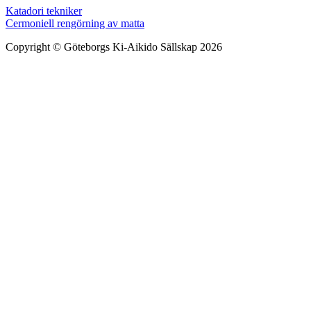
Inläggsnavigering
Katadori tekniker
Cermoniell rengörning av matta
Copyright © Göteborgs Ki-Aikido Sällskap 2026