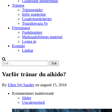
Graderade medlemmar
Träning
Träningstider
Inför gradering
Graderingskriterier
Tsuzukiwaza Sv
Föreningen
Funktionärer
Marknadsförings material
Logga in
Kontakt
Länkar
Search
Sök
efter:
Varför tränar du aikido?
By
Ellen Sjö Sander
on
augusti 15, 2018
för
Kommentarer inaktiverade
Varför
Slider
tränar
Uncategorised
du
aikido?