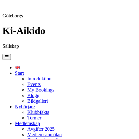
Göteborgs
Ki-Aikido
Sällskap
Skip
to
content
Start
Introduktion
Events
My Bookings
Blogg
Bildgalleri
Nybörjare
Klubbfakta
Termer
Medlemskap
Avgifter 2025
Medlemsanmälan