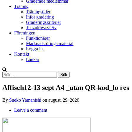
Graderade medlemmar
Träning
Träningstider
Inför gradering
Graderingskriterier
Tsuzukiwaza Sv
Föreningen
Funktionärer
Marknadsförings material
Logga in
Kontakt
Länkar
Search
Sök
efter:
Affisch12-13 sept A4 _utan QR-kod_lo res
By
Sueko Yamanishi
on
augusti 29, 2020
Leave a comment