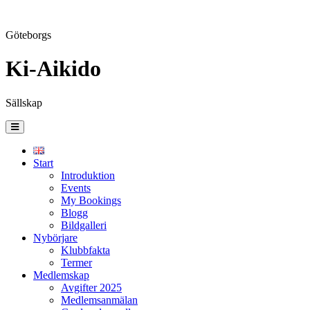
Göteborgs
Ki-Aikido
Sällskap
Skip
to
content
Start
Introduktion
Events
My Bookings
Blogg
Bildgalleri
Nybörjare
Klubbfakta
Termer
Medlemskap
Avgifter 2025
Medlemsanmälan