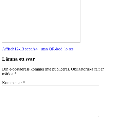
Inläggsnavigering
Affisch12-13 sept A4 _utan QR-kod_lo res
Lämna ett svar
Din e-postadress kommer inte publiceras.
Obligatoriska fält är
märkta
*
Kommentar
*