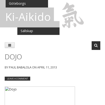
Göteborgs
Ki-Aikido
Sällskap
Skip
to
SEAR
DOJO
content
BY
PAUL BABALOLA
ON
APRIL 11, 2013
LEAVE A COMMENT