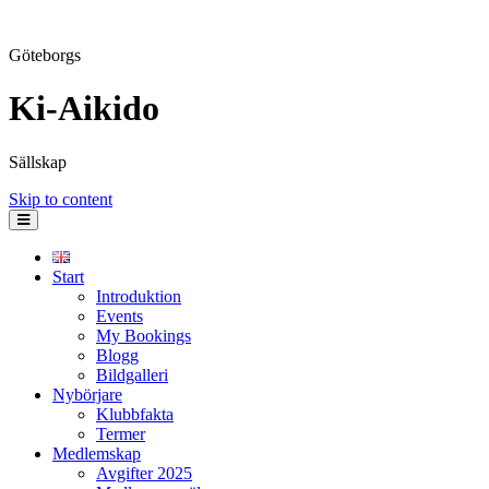
Göteborgs
Ki-Aikido
Sällskap
Skip to content
Start
Introduktion
Events
My Bookings
Blogg
Bildgalleri
Nybörjare
Klubbfakta
Termer
Medlemskap
Avgifter 2025