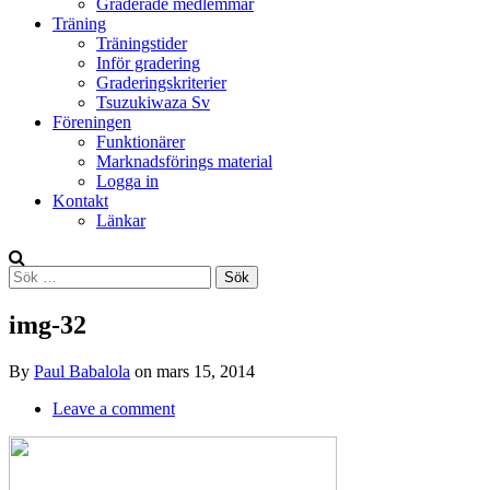
Graderade medlemmar
Träning
Träningstider
Inför gradering
Graderingskriterier
Tsuzukiwaza Sv
Föreningen
Funktionärer
Marknadsförings material
Logga in
Kontakt
Länkar
Search
Sök
efter:
img-32
By
Paul Babalola
on
mars 15, 2014
Leave a comment