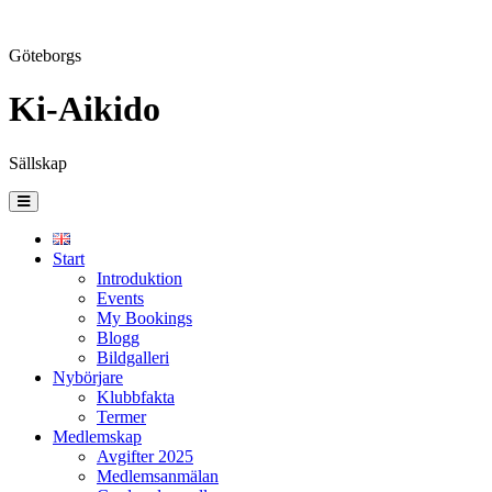
Göteborgs
Ki-Aikido
Sällskap
Skip
to
content
Start
Introduktion
Events
My Bookings
Blogg
Bildgalleri
Nybörjare
Klubbfakta
Termer
Medlemskap
Avgifter 2025
Medlemsanmälan