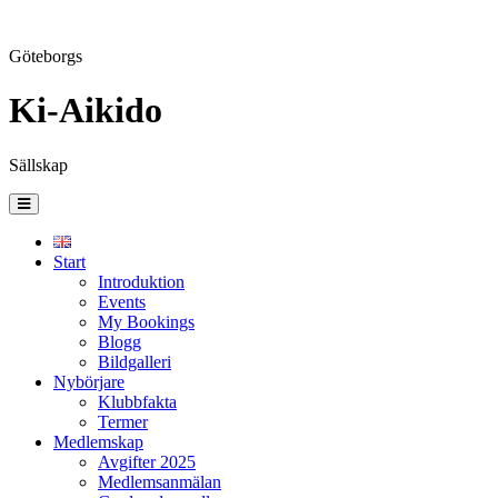
Göteborgs
Ki-Aikido
Sällskap
Skip
to
content
Start
Introduktion
Events
My Bookings
Blogg
Bildgalleri
Nybörjare
Klubbfakta
Termer
Medlemskap
Avgifter 2025
Medlemsanmälan