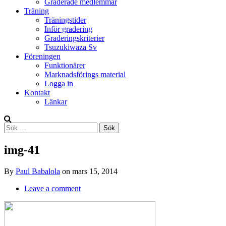
Graderade medlemmar
Träning
Träningstider
Inför gradering
Graderingskriterier
Tsuzukiwaza Sv
Föreningen
Funktionärer
Marknadsförings material
Logga in
Kontakt
Länkar
Search
Sök
efter:
img-41
By
Paul Babalola
on
mars 15, 2014
Leave a comment