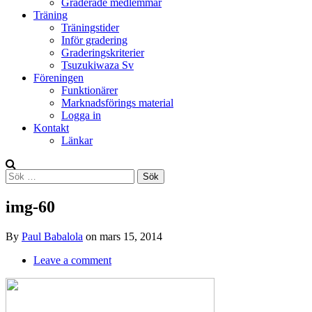
Graderade medlemmar
Träning
Träningstider
Inför gradering
Graderingskriterier
Tsuzukiwaza Sv
Föreningen
Funktionärer
Marknadsförings material
Logga in
Kontakt
Länkar
Search
Sök
efter:
img-60
By
Paul Babalola
on
mars 15, 2014
Leave a comment