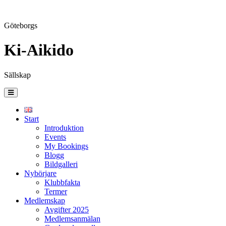
Göteborgs
Ki-Aikido
Sällskap
Skip
to
content
Start
Introduktion
Events
My Bookings
Blogg
Bildgalleri
Nybörjare
Klubbfakta
Termer
Medlemskap
Avgifter 2025
Medlemsanmälan