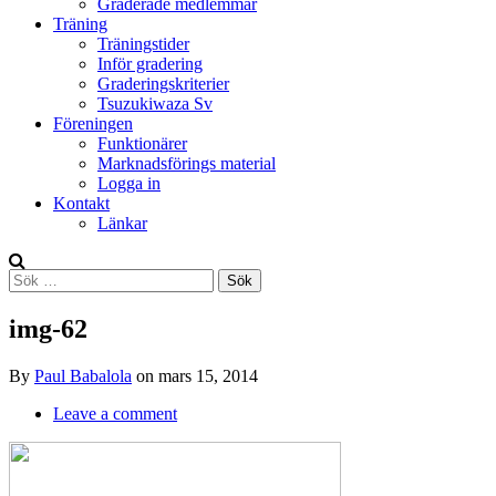
Graderade medlemmar
Träning
Träningstider
Inför gradering
Graderingskriterier
Tsuzukiwaza Sv
Föreningen
Funktionärer
Marknadsförings material
Logga in
Kontakt
Länkar
Search
Sök
efter:
img-62
By
Paul Babalola
on
mars 15, 2014
Leave a comment