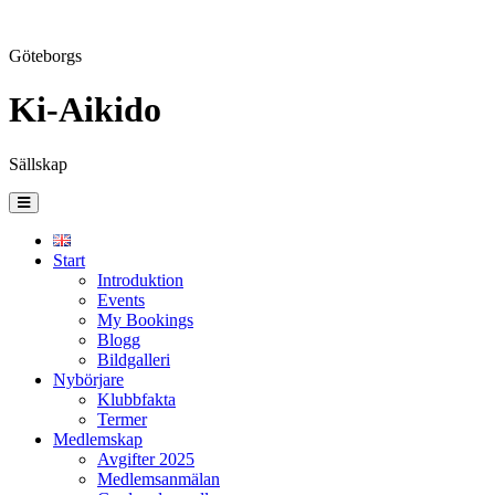
Göteborgs
Ki-Aikido
Sällskap
Skip
to
content
Start
Introduktion
Events
My Bookings
Blogg
Bildgalleri
Nybörjare
Klubbfakta
Termer
Medlemskap
Avgifter 2025
Medlemsanmälan