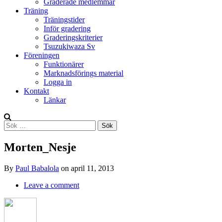
Graderade medlemmar
Träning
Träningstider
Inför gradering
Graderingskriterier
Tsuzukiwaza Sv
Föreningen
Funktionärer
Marknadsförings material
Logga in
Kontakt
Länkar
Search
Sök
efter:
Morten_Nesje
By
Paul Babalola
on
april 11, 2013
Leave a comment