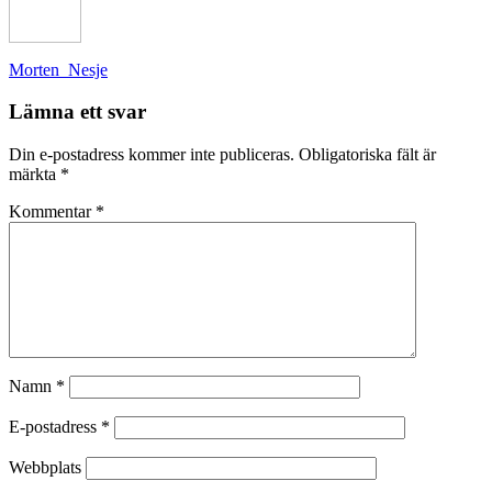
Inläggsnavigering
Morten_Nesje
Lämna ett svar
Din e-postadress kommer inte publiceras.
Obligatoriska fält är
märkta
*
Kommentar
*
Namn
*
E-postadress
*
Webbplats