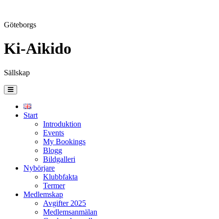
Göteborgs
Ki-Aikido
Sällskap
Skip
to
content
Start
Introduktion
Events
My Bookings
Blogg
Bildgalleri
Nybörjare
Klubbfakta
Termer
Medlemskap
Avgifter 2025
Medlemsanmälan